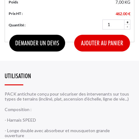
Poids
7,00 KG
462.00 €
Prix HT :
LIGNES DE VIE À RAIL
+
Quantité :
-
LIGNES DE VIE VERTICALES
DEMANDER UN DEVIS
AJOUTER AU PANIER
UTILISATION
PACK antichute conçu pour sécuriser des intervenants sur tous
types de terrains (incliné, plat, ascension d'échelle, ligne de vie...)
Composition :
- Harnais SPEED
- Longe double avec absorbeur et mousqueton grande
ouverture