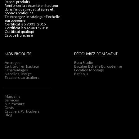
rappel produits
renforcer la sécurité en hauteur
dans l’industrie : stratégies et
bonnes pratiques
téléchargez le catalogue l'echelle
européenne
certificat iso 9001 : 2015
certificat iso 45001 : 2018
certificat qualiopi
espace franchisé
NOS PRODUITS
DÉCOUVREZ EGALEMENT
Ancrages
Esca Studio
Epi travail en hauteur
Escalier Echelle Européenne
Echafaudages
Location Montage
Nacelles, levage
Batisolu
Escaliers particuliers
Magasins
Services
Sur-mesure
Devis
Escaliers Particuliers
Blog