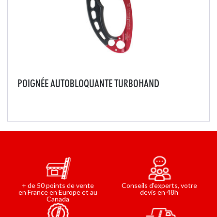
POIGNÉE AUTOBLOQUANTE TURBOHAND
De nombreuses fonctionnalités innovantes associées à
une ergonomie exceptionnelle font de la poignée
Turbohand la solution ultime pour toutes les activités
de montée sur corde.Elle est équipée d'une p...
Conseils d'experts, votre
+ de 50 points de vente
devis en 48h
en France en Europe et au
Canada