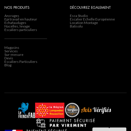
NOS PRODUITS
DÉCOUVREZ EGALEMENT
Ancrages
Esca Studio
Epi travail en hauteur
Escalier Echelle Européenne
Echafaudages
Location Montage
Nacelles, levage
Batisolu
Escaliers particuliers
Magasins
Services
Sur-mesure
Devis
Escaliers Particuliers
Blog