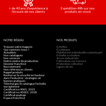
Expédition 48h sur nos
+ de 40 ans d'expérience à
produits en stock
l'écoute de nos clients
NOTRE RÉSEAU
NOS PRODUITS
trouvez votre magasin
Echelles
qui sommes-nous ?
Escabeaux
actualités
Plateforme individuelle roulante pirl
nos catalogues
Echelle a crinoline
nos services
Acces industriels
notre centre de production
Fabrication sur mesure
devenir franchisé
Protection collective
recrutement
Lignes de vie
nos références clients
rappel produits
renforcer la sécurité en hauteur
dans l’industrie : stratégies et
bonnes pratiques
téléchargez le catalogue l'echelle
européenne
certificat iso 9001 : 2015
certificat iso 45001 : 2018
certificat qualiopi
espace franchisé