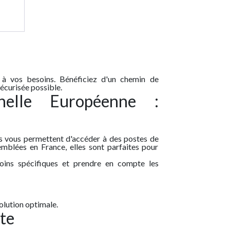
ium
re
aux
ion
à vos besoins. Bénéficiez d'un chemin de
sécurisée possible.
helle Européenne :
s vous permettent d'accéder à des postes de
emblées en France, elles sont parfaites pour
oins spécifiques et prendre en compte les
solution optimale.
te