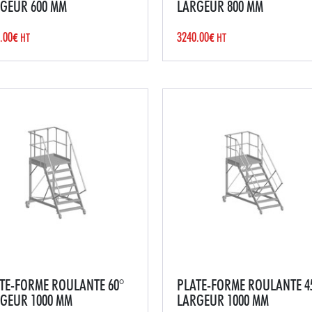
GEUR 600 MM
LARGEUR 800 MM
plateformes roulantes en
Les plateformes roulantes 6
.00
3240.00
minium constituent des
HT
en aluminium constituent un
HT
€
€
tions polyvalentes et
solution sécurisée et
 DE VIE VERTICALES
risées pour les travaux en
polyvalente pour les travaux
eur dans divers
hauteur dans divers
ronnements industriels et
environnements industriels e
merciaux. Conçues pour
commerciaux. Conçues pour
ir une m...
offrir une...
TE-FORME ROULANTE 60°
PLATE-FORME ROULANTE 4
GEUR 1000 MM
LARGEUR 1000 MM