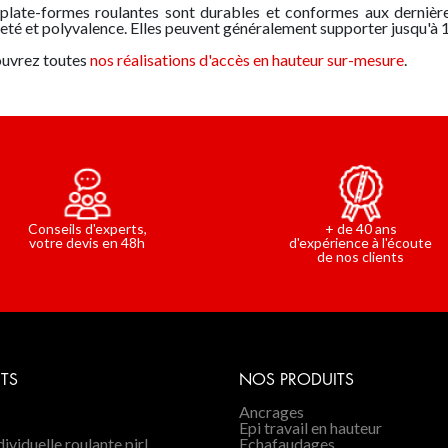
plate-formes
roulantes
sont durables et conformes aux dernières
eté et polyvalence. Elles peuvent généralement supporter jusqu'à 
uvrez toutes
nos réalisations d'accès en hauteur sur-mesure
.
Conseils d'experts,
+ de 40 ans
votre devis en 48h
d'expérience à l'écoute
de nos clients
TS
NOS PRODUITS
Ancrages
Epi travail en hauteur
ividuelle roulante pirl
Echafaudages