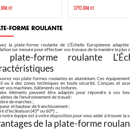
plateformes roulantes en
Les plateformes roulantes
.00
3793.00
minium représentent une
HT
largeur 1000 mm en alumin
HT
€
€
tion sécurisée et
représentent une solution sû
valente pour les travaux en
et polyvalente pour les trav
eur dans une variété de
en hauteur dans différents
ATE-FORME ROULANTE
extes industriels et
contextes industriels et
merciaux. Leur conception
commerciaux. Leur concept
orme...
c...
vez la
plate-forme roulante
de L'Échelle Européenne adaptée 
lation sur mesure pour effectuer vos travaux de la manière la plus 
 plate-forme roulante L'Éc
ractéristiques
uvrez nos
plate-formes roulantes
en aluminium. Ces équipement
ail ou à des zones techniques en toute sécurité. Conçues et ass
er vos machines, bâtiments ou toitures.
ains éléments peuvent être adaptés pour répondre à vos bes
aintes de l'environnement de travail :
mbre de marches ;
gueur et hauteur de franchissement ;
ré d'inclinaison (45° ou 60°) ...
 notre équipe est à votre disposition pour vous aider à trouver la 
antages de la plate-forme roulan