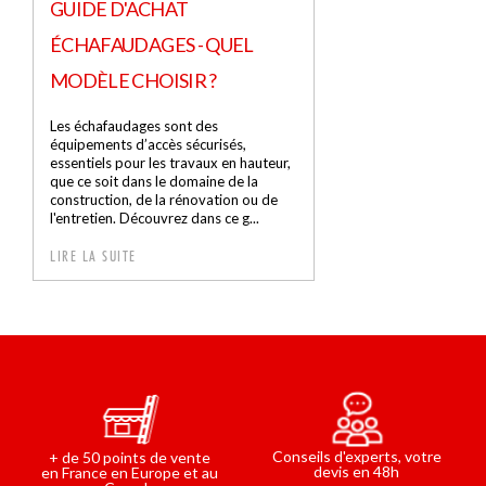
GUIDE D'ACHAT
ÉCHAFAUDAGES - QUEL
MODÈLE CHOISIR ?
Les échafaudages sont des
équipements d’accès sécurisés,
essentiels pour les travaux en hauteur,
que ce soit dans le domaine de la
construction, de la rénovation ou de
l'entretien. Découvrez dans ce g...
LIRE LA SUITE
Conseils d'experts, votre
+ de 50 points de vente
devis en 48h
en France en Europe et au