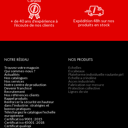
Canada
Expédition 48h sur nos
+ de 40 ans d'expérience à
produits en stock
l'écoute de nos clients
NOTRE RÉSEAU
NOS PRODUITS
trouvez votre magasin
Echelles
qui sommes-nous ?
Escabeaux
actualités
Plateforme individuelle roulante pirl
nos catalogues
Echelle a crinoline
nos services
Acces industriels
notre centre de production
Fabrication sur mesure
devenir franchisé
Protection collective
recrutement
Lignes de vie
nos références clients
rappel produits
renforcer la sécurité en hauteur
dans l’industrie : stratégies et
bonnes pratiques
téléchargez le catalogue l'echelle
européenne
certificat iso 9001 : 2015
certificat iso 45001 : 2018
certificat qualiopi