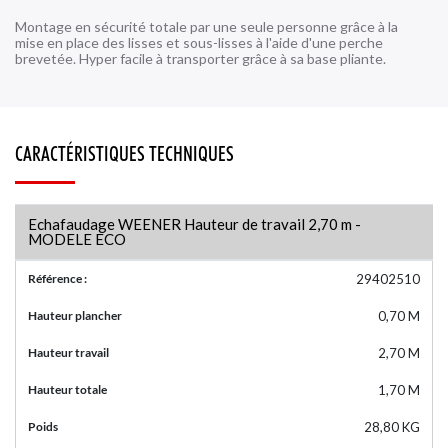
Montage en sécurité totale par une seule personne grâce à la
mise en place des lisses et sous-lisses à l'aide d'une perche
brevetée. Hyper facile à transporter grâce à sa base pliante.
LIGNES DE VIE À RAIL
LIGNES DE VIE VERTICALES
CARACTÉRISTIQUES TECHNIQUES
Echafaudage WEENER Hauteur de travail 2,70 m -
MODELE ECO
Référence :
29402510
Hauteur plancher
0,70 M
Hauteur travail
2,70 M
Hauteur totale
1,70 M
Poids
28,80 KG